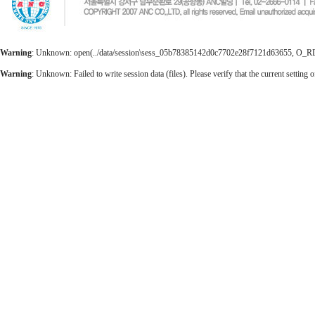
Warning
: Unknown: open(../data/session\sess_05b78385142d0c7702e28f7121d63655, O_RDWR)
Warning
: Unknown: Failed to write session data (files). Please verify that the current setting o