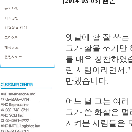
[2014-03-05] 겸손
공지사항
지식경영
신경영 비젼 21
옛날에 활 잘 쏘는
고객상담
그가 활을 쏘기만
채용공고
를 매우 칭찬하였
관련사이트
린 사람이라면서
.
만했습니다
.
어느 날 그는 여
그가 쏜 화살은 
지켜본 사람들은 