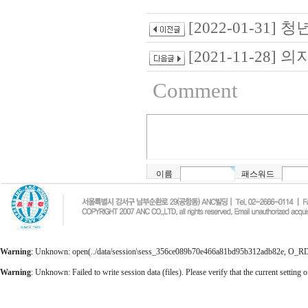
[2022-01-31
[2021-11-28]
Comment
이름
패스워드
Warning
: Unknown: open(../data/session\sess_356ce089b70e466a81bd95b312adb82e, O_RDWR)
Warning
: Unknown: Failed to write session data (files). Please verify that the current setting o