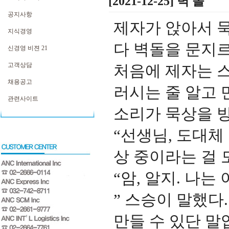
[2021-12-25] 벽 돌
공지사항
제자가 앉아서 
지식경영
다 벽돌을 문지
신경영 비젼 21
고객상담
처음에 제자는 
채용공고
러시는 줄 알고
관련사이트
소리가 묵상을 방
“
선생님
,
도대체 
상 중이라는 걸
“
암
,
알지
.
나는 
”
스승이 말했다
만들 수 있단 