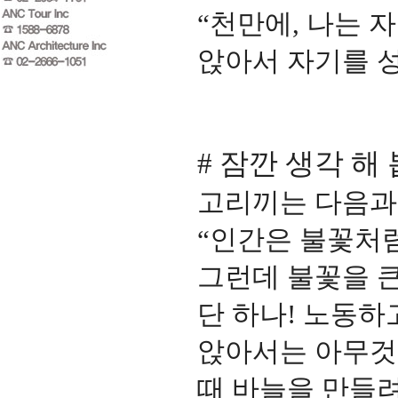
“
천만에
,
나는 
앉아서 자기를 
#
잠깐 생각 해
고리끼는 다음과
“
인간은 불꽃처럼
그런데 불꽃을 
단 하나
!
노동하고
앉아서는 아무것
때 바늘을 만들