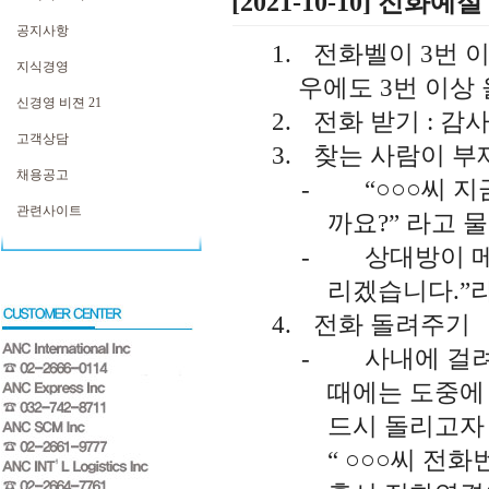
[2021-10-10] 전화예절
공지사항
1.
전화벨이
3
번 
지식경영
우에도
3
번 이상
신경영 비젼 21
2.
전화 받기
:
감
고객상담
3.
찾는 사람이 부
채용공고
-
“
○○○씨 
관련사이트
까요
?
”
라고 
-
상대방이 
리겠습니다
.
”
4.
전화 돌려주기
-
사내에 걸려
때에는 도중에
드시 돌리고자
“
○○○씨 전화