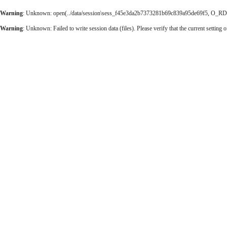
Warning
: Unknown: open(../data/session\sess_f45e3da2b7373281b69c839a95de69f5, O_RDWR)
Warning
: Unknown: Failed to write session data (files). Please verify that the current setting o