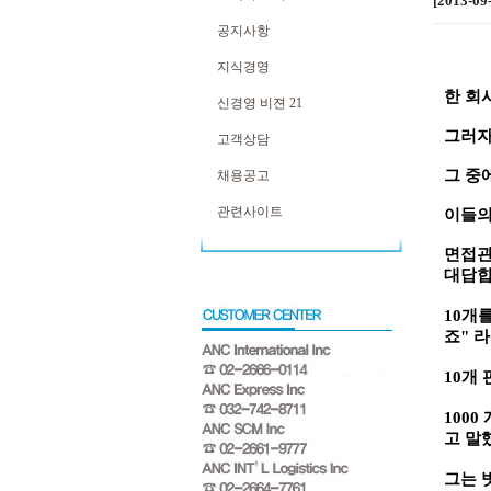
[2013-
공지사항
지식경영
한 회
신경영 비젼 21
그러자
고객상담
그 중
채용공고
관련사이트
이들의
면접
대답
10
개를
죠
"
라
10
개 
1000
고 말
그는 