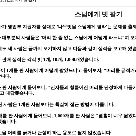
09-25] 스님에게 빗 팔기
스님에게 빗 팔기
사가 영업부 지원자를 상대로
'
나무빗을 스님에게 팔라
'
는 문제를 출
 대부분의 사람들은
'
머리 한 줌 없는 스님에게 어떻게 파느냐
"
며 
에도 세 사람은 끝까지 포기하지 않고 다음과 같이 실적을 보고해 왔
 판매 실적은 각각 빗
1
개
, 10
개
, 1,000
개였습니다
.
관이
1
개를 판 사람에게 어떻게 팔았느냐고 물어보자
, "
머리를 긁적거
합니다
.
 판 사람에게 물어보니
, "
신자들의 헝클어진 머리를 단정하게 다듬
고 대답했습니다
.
판 사람은
1
개판 사람보다는 확실히 접근 방법이 다릅니다
.
개를 판 사람에게 물어보니
, 1,000
개를 판 사람은
"
열흘이 너무 짧았다
했습니다
.
빗을 머리를 긁거나 단정히 하는 용도로 팔지 않았습니다
.