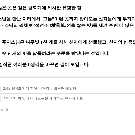
찾은 곳은 깊은 골짜기에 위치한 유명한 절
.
스님을 만난 자리에서
,
그는
"
이런 곳까지 찾아오는 신자들에게 부적과 
積善梳
다 스님의 필체로
'
적선소
'(
:
선을 쌓는 빗
)
를 새겨 주면 더 많은
 주지스님은 나무빗
1
천 개를 사서 신자에게 선물했고
,
신자의 반응
 수 만개의 빗을 납품하라는 주문을 받았다는 것입니다
.
임직원 여러분
!
생각을 바꾸면 길이 보입니다
.
[2013-10-02] 걷기 전에 넘어지는 법부터 배워라
[2013-09-18] 일에서 괴로움을 제거하는 10가지 방법
ent