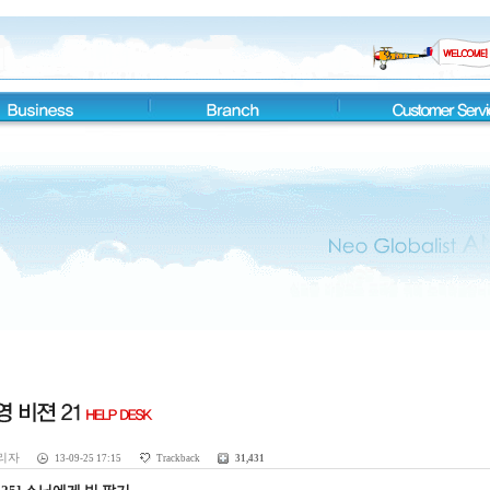
리자
13-09-25 17:15
Trackback
31,431