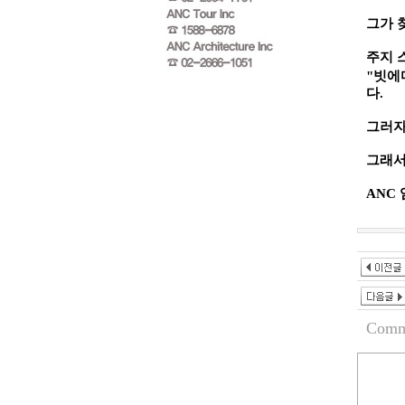
그가 
주지 
"
빗에
다
.
그러자
그래서
ANC
Comm